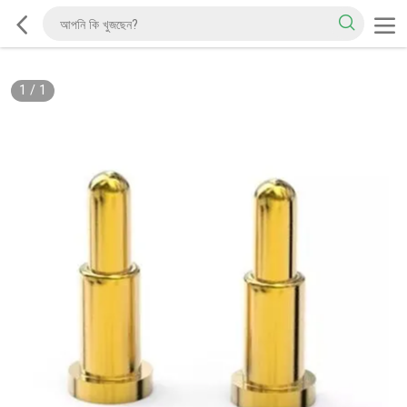
1
/
1