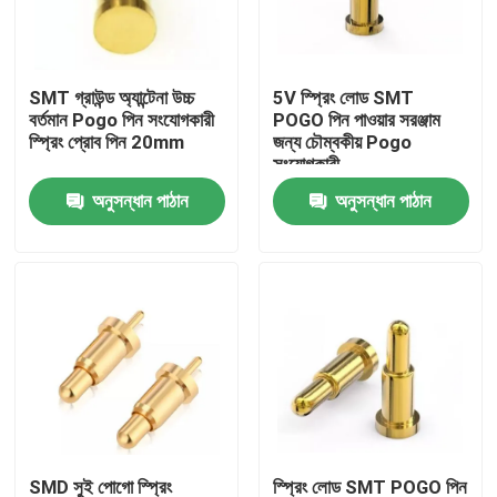
কারখানা ভ্রমণ
SMT গ্রাউন্ড অ্যান্টেনা উচ্চ
5V স্প্রিং লোড SMT
বর্তমান Pogo পিন সংযোগকারী
POGO পিন পাওয়ার সরঞ্জাম
মান নিয়ন্ত্রণ
স্প্রিং প্রোব পিন 20mm
জন্য চৌম্বকীয় Pogo
সংযোগকারী
অনুসন্ধান পাঠান
অনুসন্ধান পাঠান
আমাদের সাথে যোগাযোগ করুন
খবর
সব ক্ষেত্রেই
স্প্রিং লোডেড POGO পিন
প্রোব পোগো পিন
SMD সুই পোগো স্প্রিং
স্প্রিং লোড SMT POGO পিন