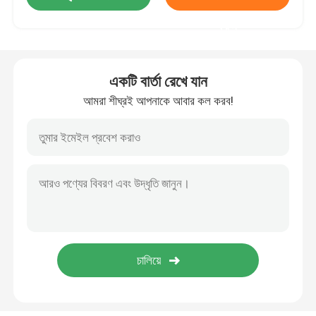
করুন
ডান কোণ POGO পিন
একটি বার্তা রেখে যান
ডাবল এন্ডেড পোগো পিন
আমরা শীঘ্রই আপনাকে আবার কল করব!
তেল ডিমপার
গ্রিডযুক্ত পোগো পিন
SMT POGO পিন
চৌম্বকীয় POGO পিন
পোগো পিন সংযোগকারী