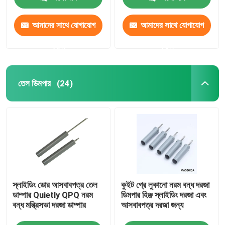
আমাদের সাথে যোগাযোগ
আমাদের সাথে যোগাযোগ
করুন
করুন
তেল ডিমপার
(24)
স্লাইডিং ডোর আসবাবপত্র তেল
কুইট গ্রে লুকানো নরম বন্ধ দরজা
ডাম্পার Quietly QPQ নরম
ডিমপার হিঞ্জ স্লাইডিং দরজা এবং
বন্ধ মন্ত্রিসভা দরজা ডাম্পার
আসবাবপত্র দরজা জন্য