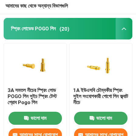
আমাদের কাছ থেকে অন্যান্য বিভাগগুলি
সিএনসি যথার্থ যন্ত্রাংশ
স্প্রিং লোডেড POGO পিন
(20)
ইনজেকশন মোল্ড মেকার
ইনজেকশন ছাঁচ অংশ
তাপ চালিত চুলা ফ্যান
3A সমতল নীচের স্প্রিং লোড
1A ইউএসবি চৌম্বকীয় স্প্রিং
বৈদ্যুতিক স্ক্রু ড্রাইভার সেট
POGO পিন সুইচ স্প্রিং টেস্ট
সুইল সংযোগকারী পোগো পিন ফ্ল্যাট
প্রোব Pogo পিন
নীচে
ভালো দাম
ভালো দাম
আমাদের সাথে যোগাযোগ
আমাদের সাথে যোগাযোগ