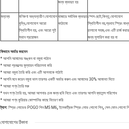
জন্য ব্যবহৃত হয়
মন্তব্য
মণিকণা অভ্যন্তরীণ যোগাযোগ
বাজারে সর্বাধিক ব্যবহৃত
স্পেস ছোট,কিন্তু যোগাযোগ
বৃদ্ধি,যোগাযোগ আরো
কাঠামো
স্থিতিশীল নয়,প্রবাহ স্প্রিং মাধ্
স্থিতিশীল হয়, এবং আরো সুই
চালানো সহজ,এবং এটি চার্জ করার
স্থান প্রয়োজন
জন্য সুপারিশ করা হয় না
কিভাবে অর্ডার করবেন
* আপনি আমাদের অঙ্কন বা নমুনা পাঠান
* আমরা প্রকল্পের মূল্যায়ন পরিচালনা করি
* আমরা নমুনা তৈরি করি এবং এটি আপনাকে পাঠাই
* আপনি মনে করেন নমুনা ভাল তারপর একটি অর্ডার করুন এবং আমাদের 30% আমানত দিতে
* আমরা পণ্য তৈরি শুরু
* যখন পণ্য তৈরি হয়, আমরা আপনার চেক জন্য ছবি নিতে এবং তারপর আপনি ব্যালেন্স পরিশোধ
* আমরা পণ্য কুরিয়ার কোম্পানির কাছে বিতরণ করি
,
,
ট্যাগ:
স্প্রিং লোডেড POGO পিন M5 M6
ইলেকট্রিক স্প্রিং লোড পোগো পিন
সেল ফোন পোগো পি
যোগাযোগের ঠিকানা