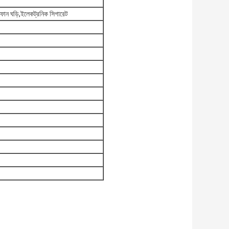
ফোন ঘড়ি,ইলেকট্রনিক সিগারেট