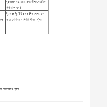
প্রয়োজন হয়,যেমন বেস স্টেশন,সামরিক
শিল্প,যানবাহন।
সূঁচ এবং সূঁচ টিউব একাধিক যোগাযোগ
যমে
আছে যোগাযোগ স্থিতিশীলতা বৃদ্ধি
ন যোগাযোগ প্যাড