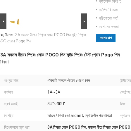
প্যাকেজিং বিবরণ:
ডেলিভারি সময়:
পরিশোধের শর্ত:
যোগানের ক্ষমতা:
বড় ইমেজ :
3A সমতল নীচের স্প্রিং লোড POGO পিন সুইচ স্প্রিং
যোগাযোগ
টেস্ট প্রোব Pogo পিন
3A সমতল নীচের স্প্রিং লোড POGO পিন সুইচ স্প্রিং টেস্ট প্রোব Pogo পিন
বিবরণ
পণ্যের নাম:
পরিবাহী সমতল-নীচের পোগো পিন
ইন্টারফ
বর্তমান:
1A~3A
ভোল্টেজ:
স্বর্ণ কলাই:
3U''~30U"
লিঙ্গ:
বৈশিষ্ট্য:
আগুন / শিখা retardant, স্থিতিশীল পরিবাহিতা
প্লাঞ্জা
বিশেষভাবে তুলে ধরা:
3A স্প্রিং লোড POGO পিন
,
সমতল নীচে স্প্রিং লোড POGO