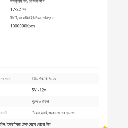
ভ্যাকুয়াম রিল/পিভিসি ব্যাগ
17-22 দিন
টি/টি, ওয়েস্টার্ন ইউনিয়ন, মানিগ্রাম
1000000Kpcs
েসের ধরন:
ইউএসবি, ডিসি হেড
5V~12v
পুরুষ ও মহিলা
র কলাই:
নিকেল কলাই ওভার সোনার প্রলেপ
 পিন
,
ইগল স্প্রিং টেস্ট প্রোব পোগো পিন