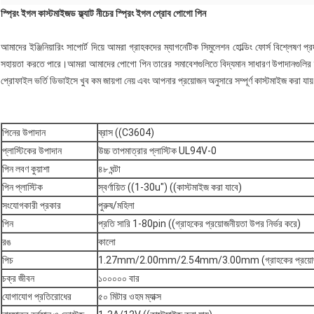
স্প্রিং ইগল কাস্টমাইজড ফ্ল্যাট নীচের স্প্রিং ইগল প্রোব পোগো পিন
আমাদের ইঞ্জিনিয়ারিং সাপোর্ট দিয়ে আমরা গ্রাহকদের ম্যাগনেটিক সিমুলেশন হোল্ডিং ফোর্স বিশ্লেষণ 
সহায়তা করতে পারে।আমরা আমাদের পোগো পিন তারের সমাবেশগুলিতে বিদ্যমান সাধারণ উপাদানগুলির 
প্রোফাইল ভর্তি ডিভাইসে খুব কম জায়গা নেয় এবং আপনার প্রয়োজন অনুসারে সম্পূর্ণ কাস্টমাইজ করা যায
পিনের উপাদান
ব্রাস ((C3604)
প্লাস্টিকের উপাদান
উচ্চ তাপমাত্রার প্লাস্টিক UL94V-0
পিন লবণ কুয়াশা
৪৮ ঘন্টা
পিন প্লাস্টিক
স্বর্ণায়িত ((1-30u") ((কাস্টমাইজ করা যাবে)
সংযোগকারী প্রকার
পুরুষ/মহিলা
পিন
প্রতি সারি 1-80pin ((গ্রাহকের প্রয়োজনীয়তা উপর নির্ভর করে)
রঙ
কালো
পিচ
1.27mm/2.00mm/2.54mm/3.00mm (গ্রাহকের প্রয়োজনীয়
চক্র জীবন
১০০০০০ বার
যোগাযোগ প্রতিরোধের
৫০ মিটার ওহম ম্যাক্স