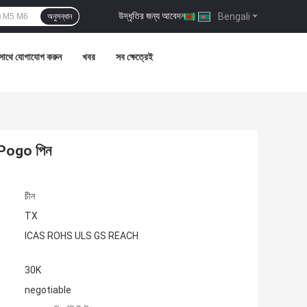
উদ্ধৃতির জন্য আবেদন
|
Bengali
অনুসন্ধান
সাথে যোগাযোগ করুন
খবর
সব ক্ষেত্রেই
ব Pogo পিন
চীন
TX
ICAS ROHS ULS GS REACH
30K
negotiable