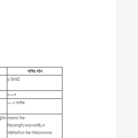
পাখির গঠন
≤ 5mΩ
৫০০+
১০ এ সর্বোচ্চ
ন্ডিং
প্রধানত উচ্চ-
ফ্রিকোয়েন্সি,অন্তঃস্থায়ী,যে
পরিস্থিতিতে উচ্চ নির্ভরযোগ্যতার