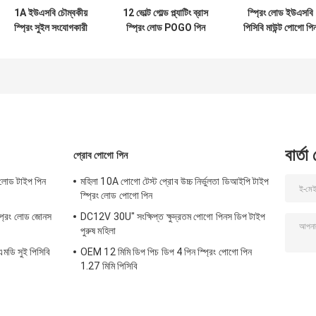
1A ইউএসবি চৌম্বকীয়
12 ভোল্ট গোল্ড প্ল্যাটিং ব্রাস
স্প্রিং লোড ইউএসবি
স্প্রিং সুইল সংযোগকারী
স্প্রিং লোড POGO পিন
পিসিবি মাউন্ট পোগো পি
পোগো পিন ফ্ল্যাট নীচে
যোগাযোগ SMT
পুরুষ মহিলা ২.৭ মিমি
গোল্ডেন প্লাটিং
বার্তা
প্রোব পোগো পিন
 লোড টাইপ পিন
মহিলা 10A পোগো টেস্ট প্রোব উচ্চ নির্ভুলতা ডিআইপি টাইপ
স্প্রিং লোড পোগো পিন
্প্রিং লোড জোনস
DC12V 30U" সংক্ষিপ্ত ক্ষুদ্রতম পোগো পিনস ডিপ টাইপ
পুরুষ মহিলা
সএমডি সুই পিসিবি
OEM 12 মিমি ডিপ পিচ ডিপ 4 পিন স্প্রিং পোগো পিন
1.27 মিমি পিসিবি