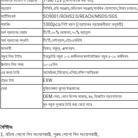
নামমাত্র বর্তমান ও ভোল্টেজ
1-3A/12V ((কাস্টমাইজ করা যায়)
প্রয়োগ
পিসিবি,এভি সরঞ্জাম,মেডিকেল সরঞ্জাম,সামরিক যোগাযোগ,বিমান চলাচল,
সার্টিফিকেট
SO9001/ROHS2.0/REACH/MSDS/SGS
প্যাকিং
1000pcs/পিই ব্যাগ ((গ্রাহকের প্রয়োজনীয়তা অনুযায়ী)
অর্থ প্রদানের মেয়াদ
টি/টি,৩০% আমানত,৭০% ব্যালেন্স
অর্থ প্রদানের পদ্ধতি
টি/টি,পেইপ্যাল,এইচএসবিসি
মালবাহী
বিমান, সমুদ্র, এক্সপ্রেস
নমুনা লিড টাইম
ইনভেন্টরি নমুনা ২-৩ কর্মদিবস/কাস্টমাইজড নমুনা ৫-১০ কর্মদিবস
উত্পাদন লিড সময়
১০-১৫দিন
এর জন্য তৈরি
আমেরিকা,ইউরোপ,এশিয়া,দক্ষিণ আফ্রিকা
ট্রেড টার্ম
EXW
সেবা
যুক্তিসঙ্গত মূল্যে উচ্চমানের
OEM সেবা, কোন বিশেষ আকার, রঙ, ডিজাইন গ্রহণযোগ্য
মূল নমুনা পুনরায় তৈরি করা যেতে পারে
বৈশিষ্ট্যঃ
1. মহিলা পোগো পিন সংযোগকারী, পুরুষ পোগো পিন সংযোগকারী,