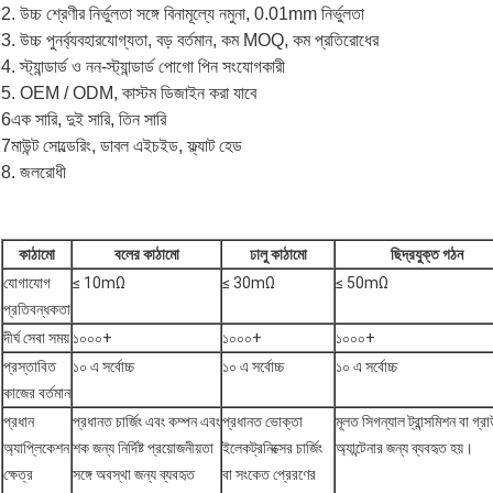
2. উচ্চ শ্রেণীর নির্ভুলতা সঙ্গে বিনামূল্যে নমুনা, 0.01mm নির্ভুলতা
3. উচ্চ পুনর্ব্যবহারযোগ্যতা, বড় বর্তমান, কম MOQ, কম প্রতিরোধের
4. স্ট্যান্ডার্ড ও নন-স্ট্যান্ডার্ড পোগো পিন সংযোগকারী
5. OEM / ODM, কাস্টম ডিজাইন করা যাবে
6এক সারি, দুই সারি, তিন সারি
7মাউন্ট সোল্ডে
রিং, ডাবল এইচ
ইড, ফ্ল্যাট হেড
8. জলরোধী
কাঠামো
বলের কাঠামো
ঢালু কাঠামো
ছিদ্রযুক্ত গঠন
যোগাযোগ
≤ 10mΩ
≤ 30mΩ
≤ 50mΩ
প্রতিবন্ধকতা
দীর্ঘ সেবা সময়
১০০০+
১০০০+
১০০০+
প্রস্তাবিত
১০ এ সর্বোচ্চ
১০ এ সর্বোচ্চ
১০ এ সর্বোচ্চ
কাজের বর্তমান
প্রধান
প্রধানত চার্জিং এবং কম্পন এবং
প্রধানত ভোক্তা
মূলত সিগন্যাল ট্রান্সমিশন বা গ্রাউ
অ্যাপ্লিকেশন
শক জন্য নির্দিষ্ট প্রয়োজনীয়তা
ইলেকট্রনিক্সের চার্জিং
অ্যান্টেনার জন্য ব্যবহৃত হয়।
ক্ষেত্র
সঙ্গে অবস্থা জন্য ব্যবহৃত
বা সংকেত প্রেরণের