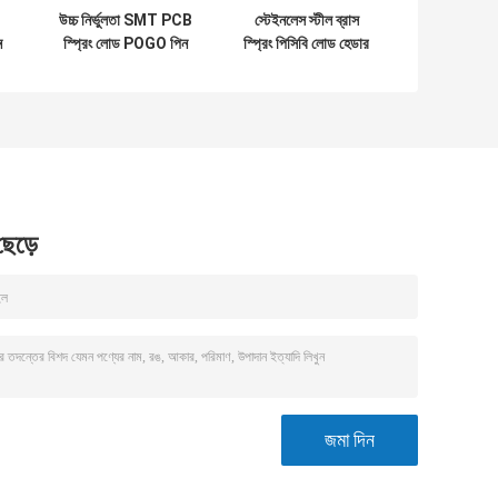
উচ্চ নির্ভুলতা SMT PCB
স্টেইনলেস স্টীল ব্রাস
ন
স্প্রিং লোড POGO পিন
স্প্রিং পিসিবি লোড হেডার
2.7mm পুরুষ মহিলা
পিন সংযোগকারী নিকেল
Pogo পিন
Plating
 ছেড়ে