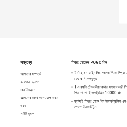
সম্বন্ধে
স্প্রিং লোডেড POGO পিন
2.0 ২.৫০ ফাইন পিচ পোগো পিনস স্প্রিং
আমাদের সম্পর্কে
হেডার নিকেলযুক্ত
কারখানা ভ্রমণ
1 এএমপি চৌম্বকীয় চার্জার সংযোগকারী স
মান নিয়ন্ত্রণ
পিন পোগো ইলেকট্রনিক্স 10000 বার
আমাদের সাথে যোগাযোগ করুন
ব্যাটারি স্প্রিং লোড পিন ইলেকট্রনিক্স এ
খবর
পোগো ইনসেট টুল
সাইট ম্যাপ