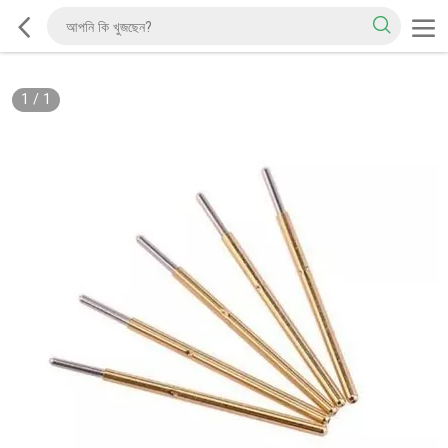
1
/
1