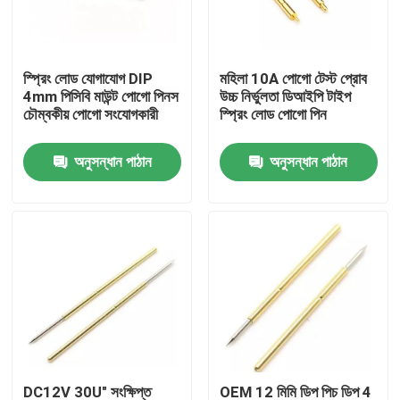
কারখানা ভ্রমণ
স্প্রিং লোড যোগাযোগ DIP
মহিলা 10A পোগো টেস্ট প্রোব
4mm পিসিবি মাউন্ট পোগো পিনস
উচ্চ নির্ভুলতা ডিআইপি টাইপ
মান নিয়ন্ত্রণ
চৌম্বকীয় পোগো সংযোগকারী
স্প্রিং লোড পোগো পিন
অনুসন্ধান পাঠান
অনুসন্ধান পাঠান
আমাদের সাথে যোগাযোগ করুন
খবর
সব ক্ষেত্রেই
স্প্রিং লোডেড POGO পিন
প্রোব পোগো পিন
DC12V 30U" সংক্ষিপ্ত
OEM 12 মিমি ডিপ পিচ ডিপ 4