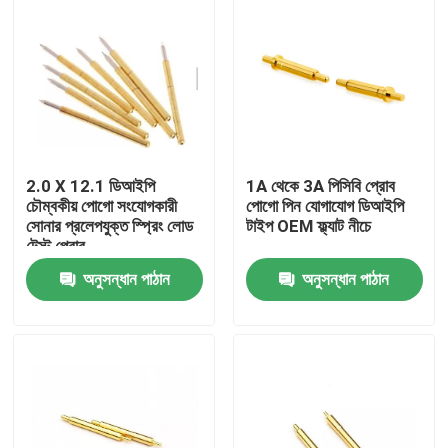
2.0 X 12.1 ডিআইপি
1A থেকে 3A পিসিবি প্রোব
চৌম্বকীয় পোগো সংযোগকারী
পোগো পিন যোগাযোগ ডিআইপি
সোনার প্রলেপযুক্ত স্প্রিং লোড
টাইপ OEM ফ্ল্যাট নীচে
টেস্ট প্রোব
অনুসন্ধান পাঠান
অনুসন্ধান পাঠান
বাড়ি
পণ্য
আমাদের সম্পর্কে