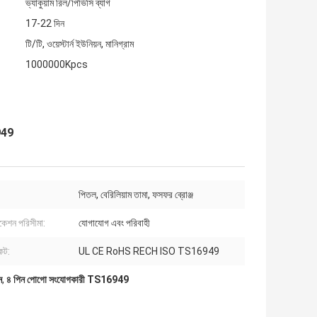
ভ্যাকুয়াম রিল/পিভিসি ব্যাগ
17-22 দিন
টি/টি, ওয়েস্টার্ন ইউনিয়ন, মানিগ্রাম
1000000Kpcs
949
পিতল, বেরিলিয়াম তামা, ফসফর ব্রোঞ্জ
িকেশন পরিসীমা:
যোগাযোগ এবং পরিবাহী
কেট:
UL CE RoHS RECH ISO TS16949
ন
,
৪ পিন পোগো সংযোগকারী TS16949