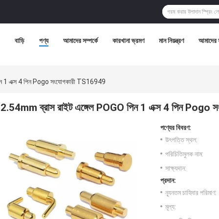
বাড়ি
পণ্য
আমাদের সম্পর্কে
কারখানা ভ্রমণ
মান নিয়ন্ত্রণ
আমাদের 
ন 1 এক্স 4 পিন Pogo সংযোগকারী TS16949
2.54mm ব্রাস রাইট এঙ্গেল POGO পিন 1 এক্স 4 পিন Pogo
পণ্যের বিবরণ:
উৎপত্তি স্থল:
পরিচিতিমুলক নাম:
সাক্ষ্যদান:
প্রদান:
ন্যূনতম চাহিদার পরিমাণ:
মূল্য: