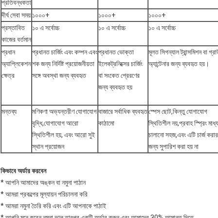
প্রতিবন্ধকতা
দীর্ঘ সেবা সময়
১০০০+
১০০০+
১০০০+
প্রস্তাবিত
১০ এ সর্বোচ্চ
১০ এ সর্বোচ্চ
১০ এ সর্বোচ্চ
কাজের বর্তমান
প্রধান
প্রধানত চার্জিং এবং কম্পন এবং
প্রধানত ভোক্তা
মূলত সিগন্যাল ট্রান্সমিশন বা গ্রাউ
অ্যাপ্লিকেশন
শক জন্য নির্দিষ্ট প্রয়োজনীয়তা
ইলেকট্রনিক্সের চার্জিং
অ্যান্টেনার জন্য ব্যবহৃত হয়।
ক্ষেত্র
সঙ্গে অবস্থা জন্য ব্যবহৃত
বা সংকেত প্রেরণের
জন্য ব্যবহৃত হয়
মন্তব্য
মণিকণা অভ্যন্তরীণ যোগাযোগ
বাজারে সর্বাধিক ব্যবহৃত
স্পেস ছোট,কিন্তু যোগাযোগ
বৃদ্ধি,যোগাযোগ আরো
কাঠামো
স্থিতিশীল নয়,প্রবাহ স্প্রিং মাধ্
স্থিতিশীল হয়, এবং আরো সুই
চালানো সহজ,এবং এটি চার্জ করার
স্থান প্রয়োজন
জন্য সুপারিশ করা হয় না
কিভাবে অর্ডার করবেন
* আপনি আমাদের অঙ্কন বা নমুনা পাঠান
* আমরা প্রকল্পের মূল্যায়ন পরিচালনা করি
* আমরা নমুনা তৈরি করি এবং এটি আপনাকে পাঠাই
* আপনি মনে করেন নমুনা ভাল তারপর একটি অর্ডার করুন এবং আমাদের 30% আমানত দিতে