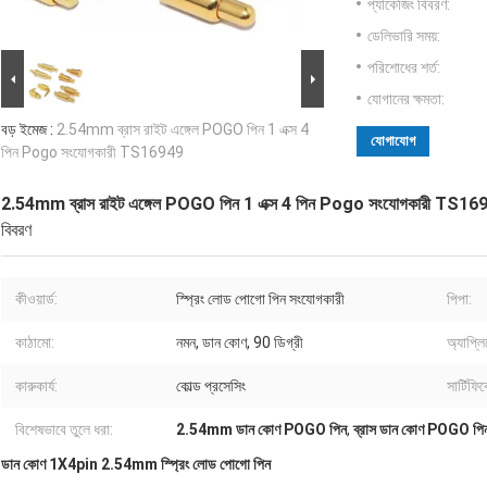
প্যাকেজিং বিবরণ:
ডেলিভারি সময়:
পরিশোধের শর্ত:
যোগানের ক্ষমতা:
বড় ইমেজ :
2.54mm ব্রাস রাইট এঙ্গেল POGO পিন 1 এক্স 4
যোগাযোগ
পিন Pogo সংযোগকারী TS16949
2.54mm ব্রাস রাইট এঙ্গেল POGO পিন 1 এক্স 4 পিন Pogo সংযোগকারী TS16
বিবরণ
কীওয়ার্ড:
স্প্রিং লোড পোগো পিন সংযোগকারী
পিপা:
কাঠামো:
নমন, ডান কোণ, 90 ডিগ্রী
অ্যাপ্ল
কারুকার্য:
কোল্ড প্রসেসিং
সার্টিফি
বিশেষভাবে তুলে ধরা:
2.54mm ডান কোণ POGO পিন
,
ব্রাস ডান কোণ POGO পি
ডান কোণ 1X4pin 2.54mm স্প্রিং লোড পোগো পিন