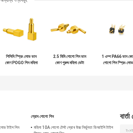
অন্যান্য পণ্যসমূহ
পিসিবি স্প্রিং লোড ডান
2.5 মিমি পোগো পিন ডান
1 এম্প PA66 ডান কো
কোণ POGO পিন মহিলা
কোণ পুরুষ মহিলা ডেটা
পোগো পিন স্প্রিং লোড
পুরুষ সংযোগ 3A
ট্রান্সমিশন
সংযোগকারীগুলি চার্জিং
সরঞ্জামগুলির জন্য
বার্তা
প্রোব পোগো পিন
 লোড টাইপ পিন
মহিলা 10A পোগো টেস্ট প্রোব উচ্চ নির্ভুলতা ডিআইপি টাইপ