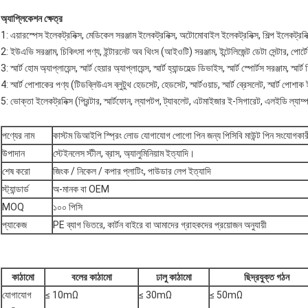
অ্যাপ্লিকেশন ক্ষেত্র
1: এয়ারস্পেস ইলেকট্রনিক্স, মেডিকেল সরঞ্জাম ইলেকট্রনিক্স, অটোমোবাইল ইলেকট্রনিক্স, শিল্প ইলেকট্রন
2: ইউএভি সরঞ্জাম, চিকিৎসা পণ্য, ইন্টারনেট অব থিংস (আইওটি) সরঞ্জাম, ইন্টেলিজেন্ট ডেটা সেন্টার, পোর্টে
3: স্মার্ট হোম অ্যাপ্লায়েন্স, স্মার্ট হেয়ার অ্যাপ্লায়েন্স, স্মার্ট হ্যান্ডহেল্ড ডিভাইস, স্মার্ট স্পোর্টস সরঞ্জাম,
4: স্মার্ট পোশাকের পণ্য (টিডব্লিউএস ব্লুটুথ হেডসেট, হেডসেট, স্মার্টওয়াচ, স্মার্ট ব্রেসলেট, স্মার্ট পোশাক
5: ভোক্তা ইলেকট্রনিক্স (প্রিন্টার, স্মার্টফোন, ল্যাপটপ, ট্যাবলেট, এটমাইজার ই-সিগারেট, এলইডি ল্যাম্
পণ্যের নাম
কাস্টম ডিআইপি স্প্রিং লোড যোগাযোগ পোগো পিন জন্য পিসিবি মাউন্ট পিন সংযোগকার
উপাদান
স্টেইনলেস স্টীল, ব্রাস, অ্যালুমিনিয়াম ইত্যাদি।
শেষ করো
জিংক / নিকেল / কপার প্লাটিং, পাউডার লেপ ইত্যাদি
স্ট্যান্ডার্ড
অ-মানক বা OEM
MOQ
১০০ পিসি
প্যাকেজ
PE ব্যাগ ভিতরে, কার্টন বাইরে বা আমাদের গ্রাহকদের প্রয়োজন অনুযায়ী
কাঠামো
বলের কাঠামো
ঢালু কাঠামো
ছিদ্রযুক্ত গঠন
যোগাযোগ
≤ 10mΩ
≤ 30mΩ
≤ 50mΩ