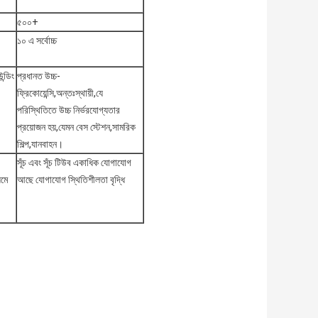
৫০০+
১০ এ সর্বোচ্চ
ন্ডিং
প্রধানত উচ্চ-
ফ্রিকোয়েন্সি,অন্তঃস্থায়ী,যে
পরিস্থিতিতে উচ্চ নির্ভরযোগ্যতার
প্রয়োজন হয়,যেমন বেস স্টেশন,সামরিক
শিল্প,যানবাহন।
সূঁচ এবং সূঁচ টিউব একাধিক যোগাযোগ
যমে
আছে যোগাযোগ স্থিতিশীলতা বৃদ্ধি