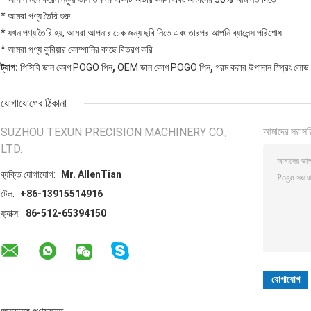
* আমরা পণ্য তৈরি শুরু
* যখন পণ্য তৈরি হয়, আমরা আপনার চেক জন্য ছবি নিতে এবং তারপর আপনি ব্যালেন্স পরিশোধ
* আমরা পণ্য কুরিয়ার কোম্পানির কাছে বিতরণ করি
,
,
ট্যাগ:
পিসিবি ডান কোণ POGO পিন
OEM ডান কোণ POGO পিন
গরম করার উপাদান স্প্রিং লোড
যোগাযোগের ঠিকানা
SUZHOU TEXUN PRECISION MACHINERY CO.,
আমাদের সরাসর
LTD.
ব্যক্তি যোগাযোগ:
Mr. AllenTian
টেল:
+86-13915514916
ফ্যাক্স:
86-512-65394150