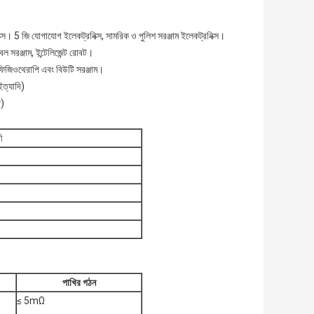
িক্স। 5 জি যোগাযোগ ইলেকট্রনিক্স, সামরিক ও পুলিশ সরঞ্জাম ইলেকট্রনিক্স।
বল সরঞ্জাম, ইন্টেলিজেন্ট রোবট।
 স্মার্ট ফিজিওথেরাপি এবং বিউটি সরঞ্জাম।
 ইত্যাদি)
প)
ী
পাখির গঠন
≤ 5mΩ