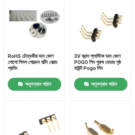
RoHS চৌম্বকীয় ডান কোণ
3V ব্রাস প্লাস্টিক ডান কোণ
পোগো পিনস গোল্ডেন পল্টিং কোল্ড
POGO পিন পুরুষ হেডার পৃষ্ঠ
প্রসিং
মাউন্ট Pogo পিন
অনুসন্ধান পাঠান
অনুসন্ধান পাঠান
বাড়ি
পণ্য
আমাদের সম্পর্কে