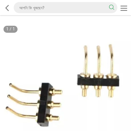
1
/
1