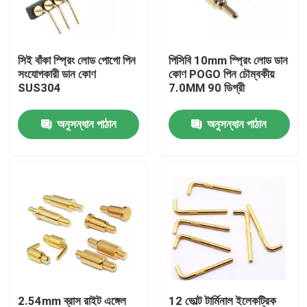
কারখানা ভ্রমণ
সিই বাঁকা স্প্রিং লোড পোগো পিন
পিসিবি 10mm স্প্রিং লোড ডান
সংযোগকারী ডান কোণ
কোণ POGO পিন চৌম্বকীয়
মান নিয়ন্ত্রণ
SUS304
7.0MM 90 ডিগ্রী
অনুসন্ধান পাঠান
অনুসন্ধান পাঠান
আমাদের সাথে যোগাযোগ করুন
খবর
সব ক্ষেত্রেই
স্প্রিং লোডেড POGO পিন
প্রোব পোগো পিন
2.54mm ব্রাস রাইট এঙ্গেল
12 ভোল্ট টার্মিনাল ইলেকট্রিক