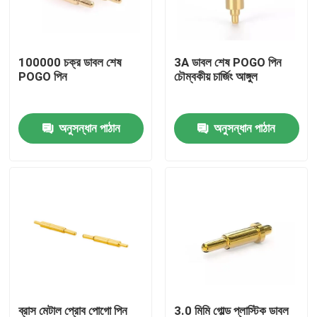
কারখানা ভ্রমণ
100000 চক্র ডাবল শেষ
3A ডাবল শেষ POGO পিন
POGO পিন
চৌম্বকীয় চার্জিং আঙ্গুল
মান নিয়ন্ত্রণ
অনুসন্ধান পাঠান
অনুসন্ধান পাঠান
আমাদের সাথে যোগাযোগ করুন
খবর
সব ক্ষেত্রেই
স্প্রিং লোডেড POGO পিন
প্রোব পোগো পিন
ব্রাস মেটাল প্রোব পোগো পিন
3.0 মিমি গোল্ড প্লাস্টিক ডাবল