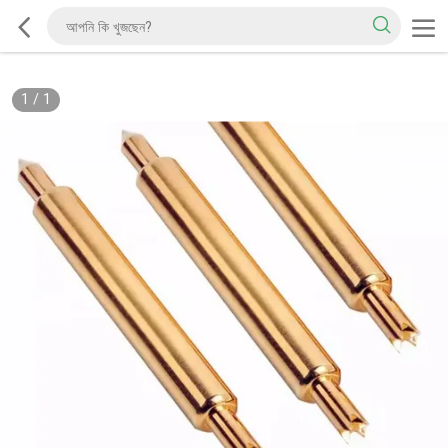
1
/
1