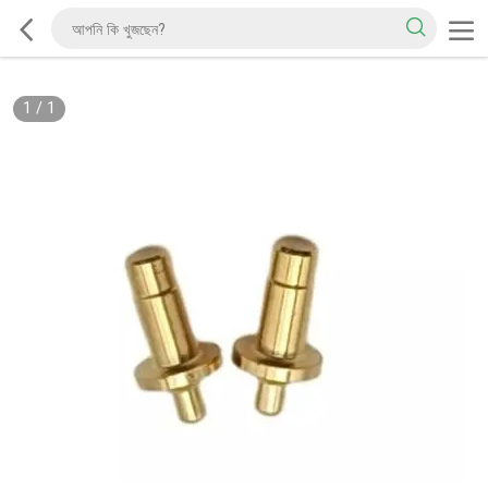
1
/
1