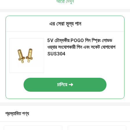
আরো দেখুন
এর সেরা মূল্য পান
5V চৌম্বকীয় POGO পিন স্প্রিং লোডড
ওয়্যার সংযোগকারী পিন এবং সকেট যোগাযোগ
SUS304
চালিয়ে
প্রস্তাবিত পণ্য