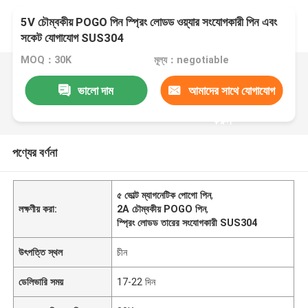
5V চৌম্বকীয় POGO পিন স্প্রিং লোডড ওয়্যার সংযোগকারী পিন এবং
সকেট যোগাযোগ SUS304
MOQ：30K
মূল্য：negotiable
ভালো দাম
আমাদের সাথে যোগাযোগ
করুন
পণ্যের বর্ণনা
৫ ভোল্ট ম্যাগনেটিক পোগো পিন
,
লক্ষণীয় করা:
2A চৌম্বকীয় POGO পিন
,
স্প্রিং লোডড তারের সংযোগকারী SUS304
উৎপত্তি স্থল
চীন
ডেলিভারি সময়
17-22 দিন