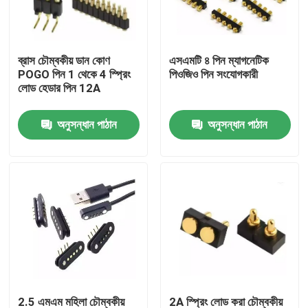
কারখানা ভ্রমণ
ব্রাস চৌম্বকীয় ডান কোণ
এসএমটি ৪ পিন ম্যাগনেটিক
POGO পিন 1 থেকে 4 স্প্রিং
পিওজিও পিন সংযোগকারী
মান নিয়ন্ত্রণ
লোড হেডার পিন 12A
অনুসন্ধান পাঠান
অনুসন্ধান পাঠান
আমাদের সাথে যোগাযোগ করুন
খবর
সব ক্ষেত্রেই
স্প্রিং লোডেড POGO পিন
প্রোব পোগো পিন
2.5 এমএম মহিলা চৌম্বকীয়
2A স্প্রিং লোড করা চৌম্বকীয়