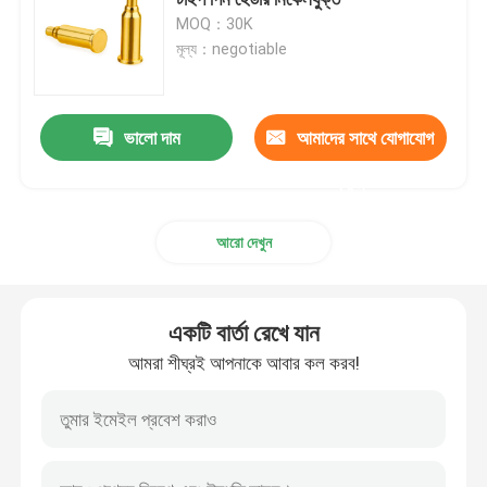
MOQ：30K
মূল্য：negotiable
ডান কোণ POGO পিন
ডাবল এন্ডেড পোগো পিন
ভালো দাম
আমাদের সাথে যোগাযোগ
করুন
তেল ডিমপার
আরো দেখুন
গ্রিডযুক্ত পোগো পিন
একটি বার্তা রেখে যান
SMT POGO পিন
আমরা শীঘ্রই আপনাকে আবার কল করব!
চৌম্বকীয় POGO পিন
পোগো পিন সংযোগকারী