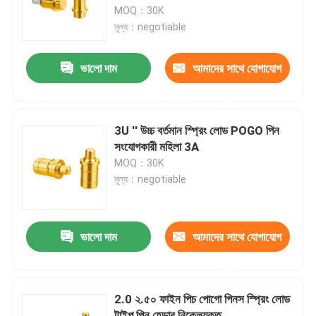
MOQ：30K
মূল্য：negotiable
কারখানা ভ্রমণ
ভালো দাম
আমাদের সাথে যোগাযোগ
মান নিয়ন্ত্রণ
করুন
আমাদের সাথে যোগাযোগ করুন
3U '' উচ্চ বর্তমান স্প্রিং লোড POGO পিন
সংযোগকারী মহিলা 3A
MOQ：30K
খবর
মূল্য：negotiable
সব ক্ষেত্রেই
ভালো দাম
আমাদের সাথে যোগাযোগ
স্প্রিং লোডেড POGO পিন
করুন
2.0 ২.৫০ ফাইন পিচ পোগো পিনস স্প্রিং লোড
প্রোব পোগো পিন
টাইপ পিন হেডার নিকেলযুক্ত