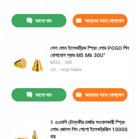
ভালো দাম
আমাদের সাথে যোগাযোগ
করুন
সেল ফোন ইলেকট্রিক স্প্রিং লোড POGO পিন
যোগাযোগ প্যাড M5 M6 30U"
MOQ：30K
মূল্য：negotiable
ভালো দাম
আমাদের সাথে যোগাযোগ
বাড়ি
করুন
পণ্য
1 এএমপি চৌম্বকীয় চার্জার সংযোগকারী স্প্রিং
লোড জোনস পিন পোগো ইলেকট্রনিক্স 10000
বার
আমাদের সম্পর্কে