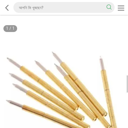
1
/
1