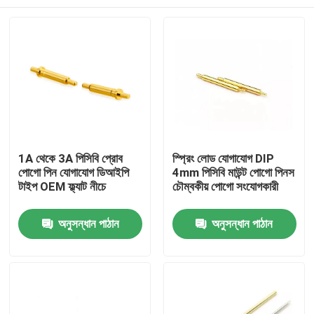
1A থেকে 3A পিসিবি প্রোব
স্প্রিং লোড যোগাযোগ DIP
পোগো পিন যোগাযোগ ডিআইপি
4mm পিসিবি মাউন্ট পোগো পিনস
টাইপ OEM ফ্ল্যাট নীচে
চৌম্বকীয় পোগো সংযোগকারী
বাড়ি
অনুসন্ধান পাঠান
অনুসন্ধান পাঠান
পণ্য
আমাদের সম্পর্কে