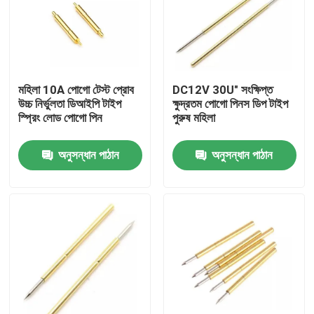
কারখানা ভ্রমণ
মান নিয়ন্ত্রণ
মহিলা 10A পোগো টেস্ট প্রোব
DC12V 30U" সংক্ষিপ্ত
উচ্চ নির্ভুলতা ডিআইপি টাইপ
ক্ষুদ্রতম পোগো পিনস ডিপ টাইপ
স্প্রিং লোড পোগো পিন
পুরুষ মহিলা
আমাদের সাথে যোগাযোগ করুন
অনুসন্ধান পাঠান
অনুসন্ধান পাঠান
খবর
সব ক্ষেত্রেই
স্প্রিং লোডেড POGO পিন
প্রোব পোগো পিন