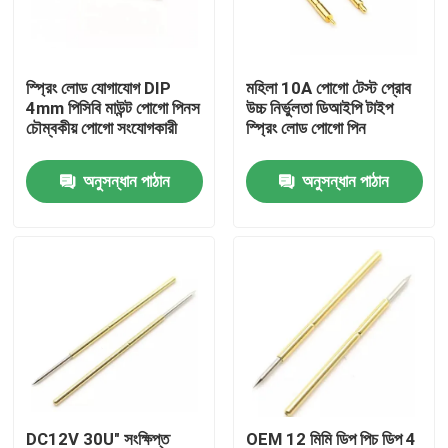
কারখানা ভ্রমণ
স্প্রিং লোড যোগাযোগ DIP
মহিলা 10A পোগো টেস্ট প্রোব
4mm পিসিবি মাউন্ট পোগো পিনস
উচ্চ নির্ভুলতা ডিআইপি টাইপ
মান নিয়ন্ত্রণ
চৌম্বকীয় পোগো সংযোগকারী
স্প্রিং লোড পোগো পিন
অনুসন্ধান পাঠান
অনুসন্ধান পাঠান
আমাদের সাথে যোগাযোগ করুন
খবর
সব ক্ষেত্রেই
স্প্রিং লোডেড POGO পিন
প্রোব পোগো পিন
DC12V 30U" সংক্ষিপ্ত
OEM 12 মিমি ডিপ পিচ ডিপ 4