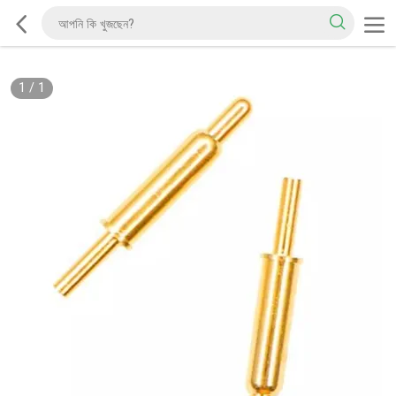
1
/
1