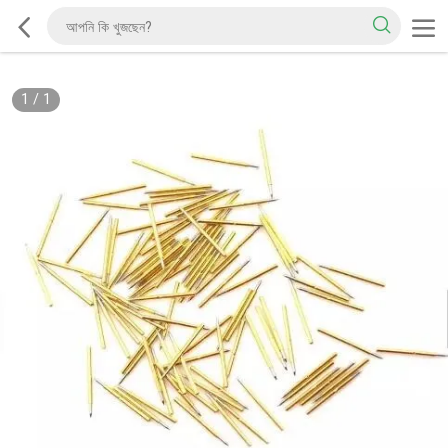
1
/
1