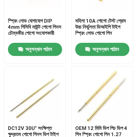
কারখানা ভ্রমণ
স্প্রিং লোড যোগাযোগ DIP
মহিলা 10A পোগো টেস্ট প্রোব
4mm পিসিবি মাউন্ট পোগো পিনস
উচ্চ নির্ভুলতা ডিআইপি টাইপ
চৌম্বকীয় পোগো সংযোগকারী
স্প্রিং লোড পোগো পিন
মান নিয়ন্ত্রণ
অনুসন্ধান পাঠান
অনুসন্ধান পাঠান
আমাদের সাথে যোগাযোগ করুন
খবর
সব ক্ষেত্রেই
স্প্রিং লোডেড POGO পিন
DC12V 30U" সংক্ষিপ্ত
OEM 12 মিমি ডিপ পিচ ডিপ 4
প্রোব পোগো পিন
ক্ষুদ্রতম পোগো পিনস ডিপ টাইপ
পিন স্প্রিং পোগো পিন 1.27